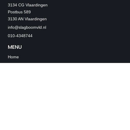
3134 CG Vlaardingen
Postbus 589
3130 AN Vlaardingen
info@slagboomvld.nl
010-4348744
MENU
Home
Diensten
Updates
Contact
BEDRIJFSGEGEVENS
KvK nr. 24206495
BTW nr. NL005109231B01
Algemene voorwaarden
Privacy Statement