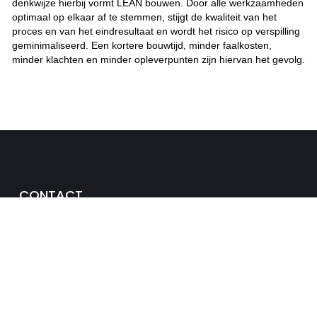
denkwijze hierbij vormt LEAN bouwen. Door alle werkzaamheden
optimaal op elkaar af te stemmen, stijgt de kwaliteit van het
proces en van het eindresultaat en wordt het risico op verspilling
geminimaliseerd. Een kortere bouwtijd, minder faalkosten,
minder klachten en minder opleverpunten zijn hiervan het gevolg.
CONTACT
Emmastraat 9-13
3134 CG Vlaardingen
Postbus 589
3130 AN Vlaardingen
info@slagboomvld.nl
010-4348744