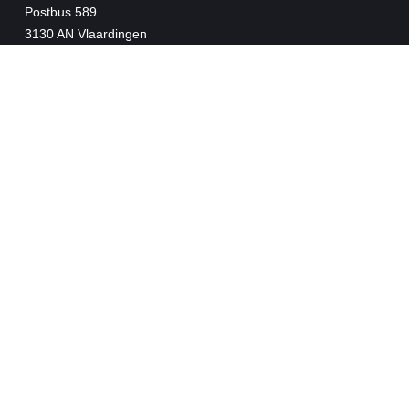
Postbus 589
3130 AN Vlaardingen
info@slagboomvld.nl
010-4348744
MENU
Home
Diensten
Updates
Contact
BEDRIJFSGEGEVENS
KvK nr. 24206495
BTW nr. NL005109231B01
Algemene voorwaarden
Privacy Statement