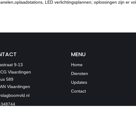
nelen,oplaadstations, LED verlichtingsplannen; oplossingen zijn er vo
NTACT
MENU
straat 9-13
Home
 CG Vlaardingen
Diensten
bus 589
Updates
 AN Vlaardingen
Contact
slagboomvld.nl
4348744