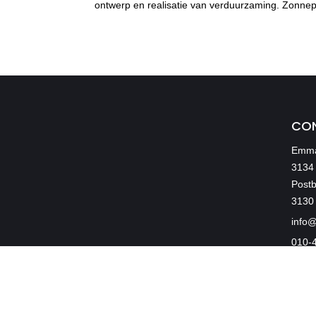
ontwerp en realisatie van verduurzaming. Zonnepa
CO
Emma
3134
Post
3130
info@
010-
Powered by Flax Dept.