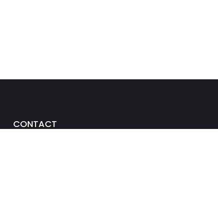
CONTACT
Emmastraat 9-13
3134 CG Vlaardingen
Postbus 589
3130 AN Vlaardingen
info@slagboomvld.nl
010-4348744