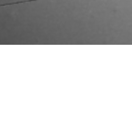
info@slagboomvld.nl