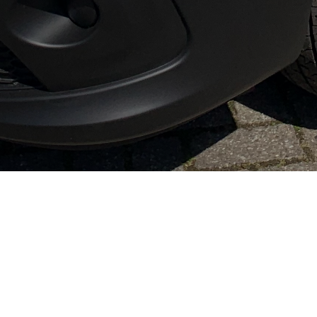
info@slagboomvld.nl